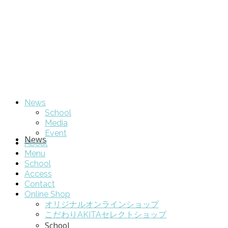
News
School
Media
Event
News
About
Menu
School
Access
Contact
Online Shop
オリジナルオンラインショップ
こだわりAKITAセレクトショップ
School