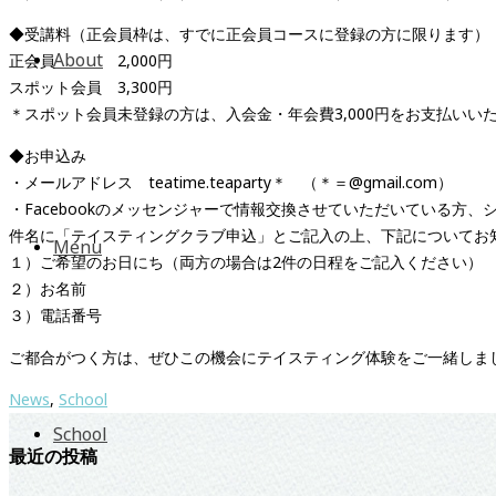
◆受講料（正会員枠は、すでに正会員コースに登録の方に限ります）
About
正会員 2,000円
スポット会員 3,300円
＊スポット会員未登録の方は、入会金・年会費3,000円をお支払いい
◆お申込み
・メールアドレス teatime.teaparty＊ （＊＝@gmail.com）
・Facebookのメッセンジャーで情報交換させていただいている方
件名に「テイスティングクラブ申込」とご記入の上、下記についてお
Menu
１）ご希望のお日にち（両方の場合は2件の日程をご記入ください）
２）お名前
３）電話番号
ご都合がつく方は、ぜひこの機会にテイスティング体験をご一緒しま
News
,
School
School
最近の投稿