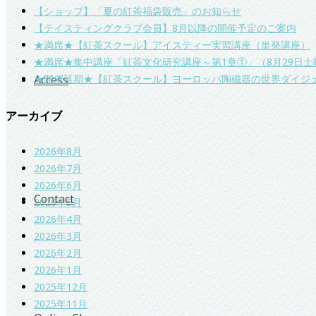
【ショップ】「夏の紅茶福袋販売」のお知らせ
【テイスティングクラブ会員】8月以降の開催予定のご案内
★満席★【紅茶スクール】アイスティー実習講座（単発講座）
★満席★集中講座「紅茶文化研究講座～第1章①」（8月29日土
★開催延期★【紅茶スクール】ヨーロッパ陶磁器の世界ダイジ
Access
アーカイブ
2026年8月
2026年7月
2026年6月
Contact
2026年5月
2026年4月
2026年3月
2026年2月
2026年1月
2025年12月
2025年11月