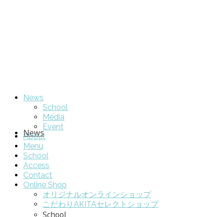
News
School
Media
Event
News
About
Menu
School
Access
Contact
Online Shop
オリジナルオンラインショップ
こだわりAKITAセレクトショップ
School