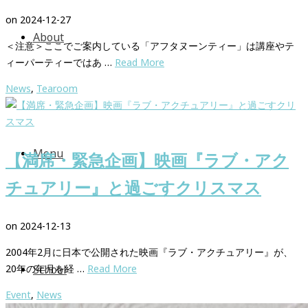
on
2024-12-27
About
＜注意＞ここでご案内している「アフタヌーンティー」は講座やテ
ィーパーティーではあ …
Read More
News
,
Tearoom
Menu
【満席・緊急企画】映画『ラブ・アク
チュアリー』と過ごすクリスマス
on
2024-12-13
2004年2月に日本で公開された映画『ラブ・アクチュアリー』が、
20年の年月を経 …
Read More
School
Event
,
News