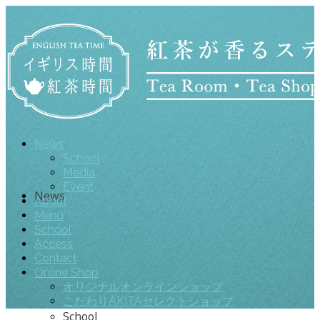
News
School
Media
Event
News
About
Menu
School
Access
Contact
Online Shop
オリジナルオンラインショップ
こだわりAKITAセレクトショップ
School