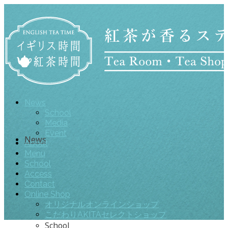
News
School
Media
Event
News
About
Menu
School
Access
Contact
Online Shop
オリジナルオンラインショップ
こだわりAKITAセレクトショップ
School