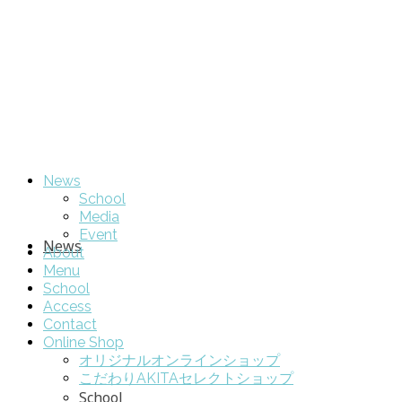
News
School
Media
Event
News
About
Menu
School
Access
Contact
Online Shop
オリジナルオンラインショップ
こだわりAKITAセレクトショップ
School