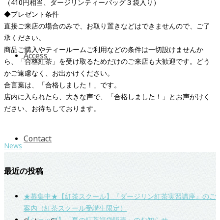
（410円相当、ダージリンティーバッグ３袋入り）
◆プレゼント条件
直接ご来店の場合のみで、お取り置きなどはできませんので、ご了
承ください。
商品ご購入やティールームご利用などの条件は一切設けませんか
Access
ら、「合格紅茶」を受け取るためだけのご来店も大歓迎です。どう
かご遠慮なく、お出かけください。
合言葉は、「合格しました！」です。
店内に入られたら、大きな声で、「合格しました！」とお声がけく
ださい、お待ちしております。
Contact
News
最近の投稿
★募集中★【紅茶スクール】『ダージリン紅茶実習講座』のご
案内（紅茶スクール受講生限定）
【ショップ】「夏の紅茶福袋販売」のお知らせ