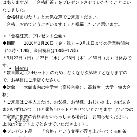
はありますが、「合格紅茶」をプレゼントさせていただくことにい
たしました。
About
「合格しました！」と元気な声でご来店ください。
「合格、おめでとうございます！」と祝福したいと思います。
＜「合格紅茶」プレゼント企画＞
◆期間 2020年3月20日（金・祝）～3月末日までの営業時間内
（12時～17時、金日祝日は13時~17時）
＊3月22日（日）／25日（水）／26日（木）／30日（月）は休みで
す。
Menu
＊数量限定（24セット）のため、なくなり次第終了となりますの
で、お早目にご来店ください。
◆対象 大館市内の中学生（高校合格）、高校生（大学・短大合
格）
＊ご来店はご本人または、お父様、お母様、おじいさま、おばあさ
まのいずれかで、ひと家族1セットとさせていただきます（ひとつの
ご家族に複数の合格者がいらっしゃる場合は、お知らせください。
School
上限は2セットまでとさせていただきます）。
◆プレゼント品 「合格」という文字が浮き上がってくる紅茶