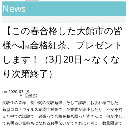
News
【この春合格した大館市の皆
様へ】合格紅茶、プレゼント
Media
します！（3月20日～なくな
り次第終了）
on
2020-03-19
Event
受験生の皆様、長い間の受験勉強、そして試験、お疲れ様でした。
新型コロナウイルス感染症対策で、卒業式が縮小したり、不安を抱
えた中での試験で、頑張って合格を勝ち取った皆さんに、何か少し
でも明るい気持ちになれるお手伝いができればと考え、数量限定で