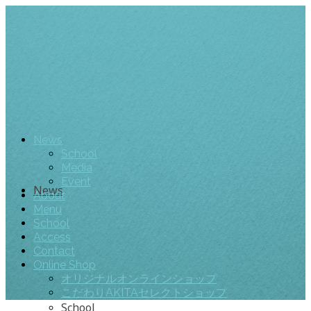
News
School
Media
Event
News
About
Menu
School
Access
Contact
Online Shop
オリジナルオンラインショップ
こだわりAKITAセレクトショップ
School