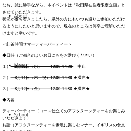
なお、誠に勝手ながら、本イベントは「秋田県在住者限定企画」と
させていただきます。
About
状況が落ち着きましたら、県外の方にもいつも通りご参加いただけ
るようにしたいと思いますので、現在のところは何卒ご理解いただ
けますと幸いです。
＜紅茶時間サマーティーパーティー＞
◆日時（ご都合のよいお日にちをお選びください）
Menu
１）
8月10日（水） 12:00-14:30
中止
２）
8月11日（木・祝）12:00-14:30
★満席★
３）
8月12日（金） 12:00-14:30
★満席★
◆内容
ティーパーティー（コース仕立てのアフタヌーンティーをお楽しみ
School
いただきます）
お話（アフタヌーンティーを素敵に楽しむマナー、イギリスの食文