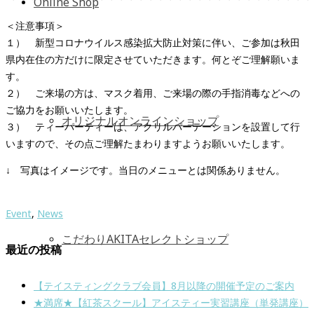
Online Shop
＜注意事項＞
１） 新型コロナウイルス感染拡大防止対策に伴い、ご参加は秋田
県内在住の方だけに限定させていただきます。何とぞご理解願いま
す。
２） ご来場の方は、マスク着用、ご来場の際の手指消毒などへの
ご協力をお願いいたします。
オリジナルオンラインショップ
３） ティーパーティーは、アクリルパーテーションを設置して行
いますので、その点ご理解たまわりますようお願いいたします。
↓ 写真はイメージです。当日のメニューとは関係ありません。
Event
,
News
こだわりAKITAセレクトショップ
最近の投稿
【テイスティングクラブ会員】8月以降の開催予定のご案内
★満席★【紅茶スクール】アイスティー実習講座（単発講座）