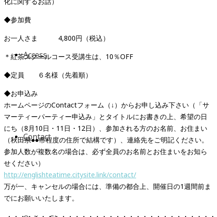
化に関するお話）
◆参加費
お一人さま 4,800円（税込）
Access
＊紅茶スクールコース受講生は、10％OFF
◆定員 ６名様（先着順）
◆お申込み
ホームページのContactフォーム（↓）からお申し込み下さい（「サ
マーティーパーティー申込み」とタイトルにお書きの上、希望の日
にち（8月10日・11日・12日）、参加される方のお名前、お住まい
Contact
（秋田県●●市程度の住所で結構です）、連絡先をご明記ください。
参加人数が複数名の場合は、必ず全員のお名前とお住まいをお知ら
せください）
http://englishteatime.citysite.link/contact/
万が一、キャンセルの場合には、準備の都合上、開催日の1週間前ま
でにお願いいたします。
・・・・・・・・・・・・・・・・・・・・・・・・・・・・・・・