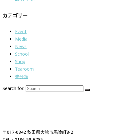
カテゴリー
Event
Media
News
School
Shop
Tearoom
未分類
Search for:
紅茶専門店＆紅茶スクール
「イギリス時間紅茶時間」
〒017-0842 秋田県大館市馬喰町8-2
TEL：0186-59-6755