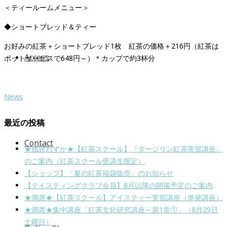
＜ティールームメニュー＞
◆ショートブレッド＆ティー
お好みの紅茶＋ショートブレッド1枚 紅茶の価格＋216円（紅茶は
Access
ポットサービスで648円～）＊カップで約3杯分
News
最近の投稿
Contact
★残席わずか★【紅茶スクール】『ダージリン紅茶実習講座』
のご案内（紅茶スクール受講生限定）
【ショップ】「夏の紅茶福袋販売」のお知らせ
【テイスティングクラブ会員】8月以降の開催予定のご案内
★満席★【紅茶スクール】アイスティー実習講座（単発講座）
★満席★集中講座「紅茶文化研究講座～第1章①」（8月29日
土曜日）