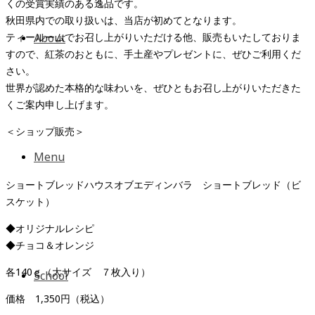
くの受賞実績のある逸品です。
秋田県内での取り扱いは、当店が初めてとなります。
ティールームでお召し上がりいただける他、販売もいたしておりま
About
すので、紅茶のおともに、手土産やプレゼントに、ぜひご利用くだ
さい。
世界が認めた本格的な味わいを、ぜひともお召し上がりいただきた
くご案内申し上げます。
＜ショップ販売＞
Menu
ショートブレッドハウスオブエディンバラ ショートブレッド（ビ
スケット）
◆オリジナルレシピ
◆チョコ＆オレンジ
各140ｇ（大サイズ ７枚入り）
School
価格 1,350円（税込）