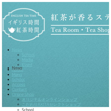
News
School
Media
Event
News
About
Menu
School
Access
Contact
Online Shop
オリジナルオンラインショップ
こだわりAKITAセレクトショップ
School