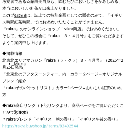
考案者である斉藤由美自身も、飲むたびにおいしさをかみしめる、
本当においしい紅茶が出来上がりました。
このブレンドは、誌上での特別企画としての販売のみで、「イギリ
About
ス時間紅茶時間」ではお求めいただくことができません。
『rakra』のオンラインショップ「rakra商店」でお求めください。
そして、ぜひこの機会に『rakra ３・４月号』をご覧いただきます
ようご案内申し上げます。
◆掲載情報
北東北エリアマガジン『rakra（ラ・クラ）３・４月号』（2025年2
Menu
月25日発売）
「北東北のアフタヌーンティー」内 カラー２ページ→オリジナル
ブレンド紹介
「rakra子のバケットリスト」カラー1ページ→おいしい紅茶のいれ
方
◆rakra商店リンク（下記リンクより、商品ページをご覧いただくこ
School
とができます）
＊rakraブレンド「イギリス 朝の香り」「イギリス午後の香り」
https://rakra.buyshop.jp/items/83492544