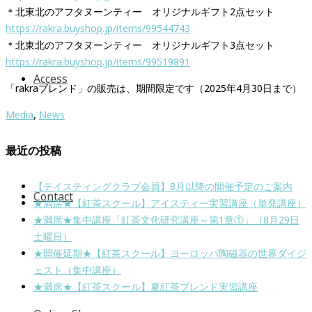
＊北東北のアフタヌーンティー オリジナルギフト2点セット
https://rakra.buyshop.jp/items/99544743
＊北東北のアフタヌーンティー オリジナルギフト3点セット
https://rakra.buyshop.jp/items/99519891
Access
「rakraブレンド」の販売は、期間限定です（2025年4月30日まで）
Media
,
News
最近の投稿
【テイスティングクラブ会員】8月以降の開催予定のご案内
Contact
★満席★【紅茶スクール】アイスティー実習講座（単発講座）
★満席★集中講座「紅茶文化研究講座～第1章①」（8月29日
土曜日）
★開催延期★【紅茶スクール】ヨーロッパ陶磁器の世界ダイジ
ェスト（集中講座）
★満席★【紅茶スクール】夏紅茶ブレンド実習講座