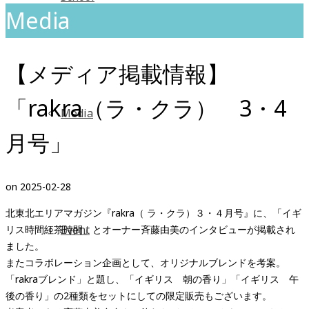
Media
【メディア掲載情報】
「rakra（ラ・クラ） 3・4
Media
月号」
on
2025-02-28
北東北エリアマガジン『rakra（ ラ・クラ）３・４月号』に、「イギ
Event
リス時間紅茶時間」とオーナー斉藤由美のインタビューが掲載され
ました。
またコラボレーション企画として、オリジナルブレンドを考案。
「rakraブレンド」と題し、「イギリス 朝の香り」「イギリス 午
後の香り」の2種類をセットにしての限定販売もございます。