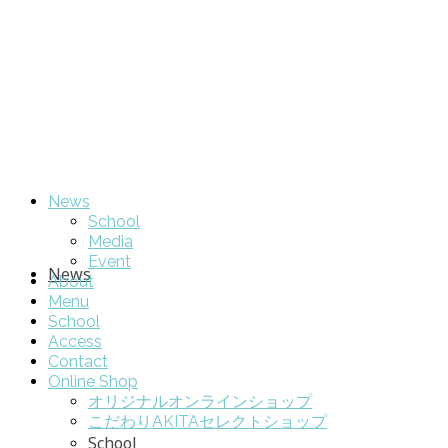
News
School
Media
Event
News
About
Menu
School
Access
Contact
Online Shop
オリジナルオンラインショップ
こだわりAKITAセレクトショップ
School