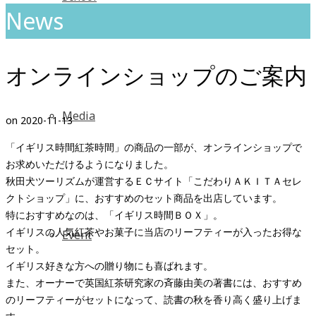
News
オンラインショップのご案内
Media
on
2020-11-13
「イギリス時間紅茶時間」の商品の一部が、オンラインショップで
お求めいただけるようになりました。
秋田犬ツーリズムが運営するＥＣサイト「こだわりＡＫＩＴＡセレ
クトショップ」に、おすすめのセット商品を出店しています。
特におすすめなのは、「イギリス時間ＢＯＸ」。
イギリスの人気紅茶やお菓子に当店のリーフティーが入ったお得な
Event
セット。
イギリス好きな方への贈り物にも喜ばれます。
また、オーナーで英国紅茶研究家の斉藤由美の著書には、おすすめ
のリーフティーがセットになって、読書の秋を香り高く盛り上げま