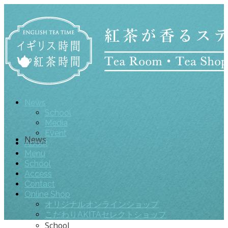
News
School
Media
Event
News
About
Menu
School
Access
Contact
Online Shop
オリジナルオンラインショップ
こだわりAKITAセレクトショップ
School