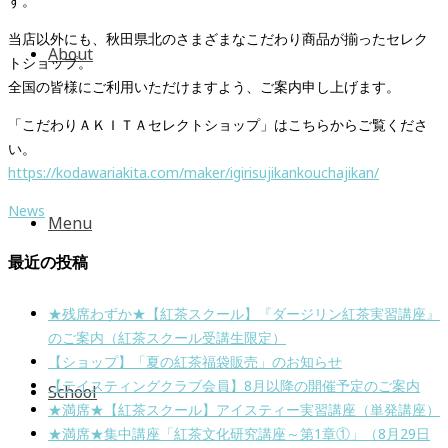
す。
当店以外にも、秋田県北のさまざまなこだわり商品が揃ったセレク
About
トショップ。
全国の皆様にご利用いただけますよう、ご案内申し上げます。
「こだわりＡＫＩＴＡセレクトショップ」はこちらからご覧くださ
い。
https://kodawariakita.com/maker/igirisujikankouchajikan/
News
Menu
最近の投稿
★残席わずか★【紅茶スクール】『ダージリン紅茶実習講座』
のご案内（紅茶スクール受講生限定）
【ショップ】「夏の紅茶福袋販売」のお知らせ
【テイスティングクラブ会員】8月以降の開催予定のご案内
School
★満席★【紅茶スクール】アイスティー実習講座（単発講座）
★満席★集中講座「紅茶文化研究講座～第1章①」（8月29日