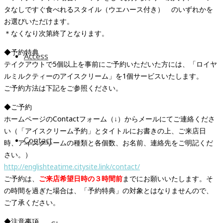
タなしですぐ食べれるスタイル（ウエハース付き） のいずれかを
お選びいただけます。
＊なくなり次第終了となります。
◆予約特典
Access
テイクアウトで5個以上を事前にご予約いただいた方には、「ロイヤ
ルミルクティーのアイスクリーム」を1個サービスいたします。
ご予約方法は下記をご参照ください。
◆ご予約
ホームページのContactフォーム（↓）からメールにてご連絡くださ
い（「アイスクリーム予約」とタイトルにお書きの上、ご来店日
Contact
時、アイスクリームの種類と各個数、お名前、連絡先をご明記くだ
さい。）
http://englishteatime.citysite.link/contact/
ご予約は、
ご来店希望日時の３時間前
までにお願いいたします。そ
の時間を過ぎた場合は、「予約特典」の対象とはなりませんので、
ご了承ください。
◆注意事項