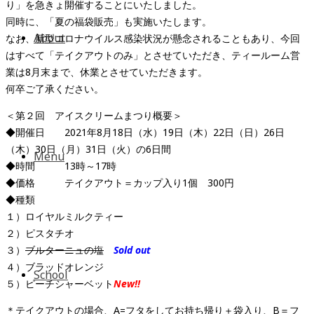
り」を急きょ開催することにいたしました。
同時に、「夏の福袋販売」も実施いたします。
About
なお、新型コロナウイルス感染状況が懸念されることもあり、今回
はすべて「テイクアウトのみ」とさせていただき、ティールーム営
業は8月末まで、休業とさせていただきます。
何卒ご了承ください。
＜第２回 アイスクリームまつり概要＞
◆開催日 2021年8月18日（水）19日（木）22日（日）26日
（木）30日（月）31日（火）の6日間
Menu
◆時間 13時～17時
◆価格 テイクアウト＝カップ入り1個 300円
◆種類
１）ロイヤルミルクティー
２）ピスタチオ
３）
ブルターニュの塩
Sold out
４）ブラッドオレンジ
School
５）ピーチシャーベット
New!!
＊テイクアウトの場合、A=フタをしてお持ち帰り＋袋入り、B＝フ