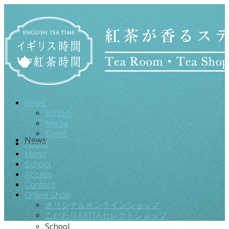
News
School
Media
Event
News
About
Menu
School
Access
Contact
Online Shop
オリジナルオンラインショップ
こだわりAKITAセレクトショップ
School