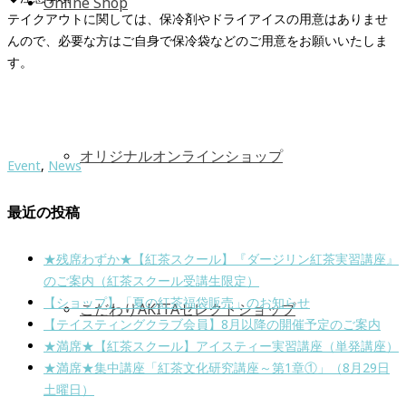
Online Shop
テイクアウトに関しては、保冷剤やドライアイスの用意はありませ
んので、必要な方はご自身で保冷袋などのご用意をお願いいたしま
す。
オリジナルオンラインショップ
Event
,
News
最近の投稿
★残席わずか★【紅茶スクール】『ダージリン紅茶実習講座』
のご案内（紅茶スクール受講生限定）
【ショップ】「夏の紅茶福袋販売」のお知らせ
こだわりAKITAセレクトショップ
【テイスティングクラブ会員】8月以降の開催予定のご案内
★満席★【紅茶スクール】アイスティー実習講座（単発講座）
★満席★集中講座「紅茶文化研究講座～第1章①」（8月29日
土曜日）