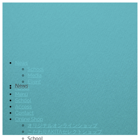
News
School
Media
Event
News
About
Menu
School
Access
Contact
Online Shop
オリジナルオンラインショップ
こだわりAKITAセレクトショップ
School