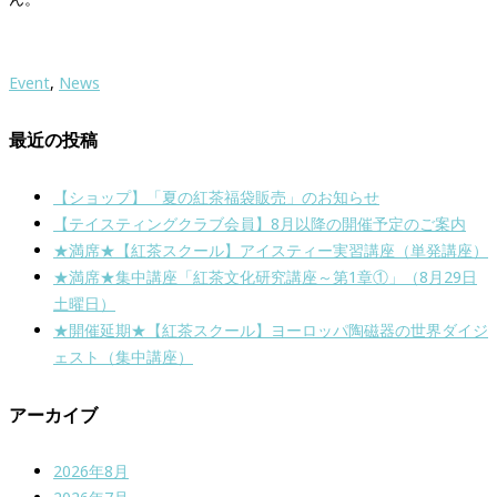
Event
,
News
最近の投稿
【ショップ】「夏の紅茶福袋販売」のお知らせ
【テイスティングクラブ会員】8月以降の開催予定のご案内
★満席★【紅茶スクール】アイスティー実習講座（単発講座）
★満席★集中講座「紅茶文化研究講座～第1章①」（8月29日
土曜日）
★開催延期★【紅茶スクール】ヨーロッパ陶磁器の世界ダイジ
ェスト（集中講座）
アーカイブ
2026年8月