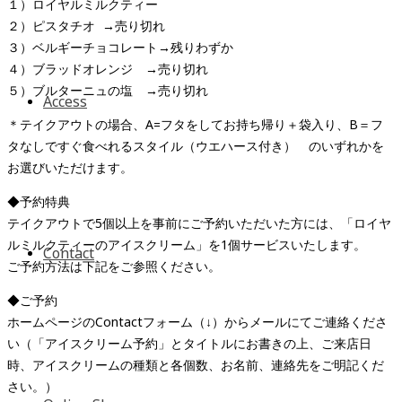
１）ロイヤルミルクティー
２）ピスタチオ →売り切れ
３）ベルギーチョコレート→残りわずか
４）ブラッドオレンジ →売り切れ
５）ブルターニュの塩 →売り切れ
Access
＊テイクアウトの場合、A=フタをしてお持ち帰り＋袋入り、B＝フ
タなしですぐ食べれるスタイル（ウエハース付き） のいずれかを
お選びいただけます。
◆予約特典
テイクアウトで5個以上を事前にご予約いただいた方には、「ロイヤ
ルミルクティーのアイスクリーム」を1個サービスいたします。
Contact
ご予約方法は下記をご参照ください。
◆ご予約
ホームページのContactフォーム（↓）からメールにてご連絡くださ
い（「アイスクリーム予約」とタイトルにお書きの上、ご来店日
時、アイスクリームの種類と各個数、お名前、連絡先をご明記くだ
さい。）