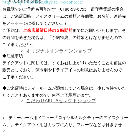
Online Shop
http://englishteatime.citysite.link/contact/
お電話でのご予約も可能です（0186-59-6755 留守番電話の場合
は、ご来店日時、アイスクリームの種類と各個数、お名前、連絡先
をメッセージに残してください。）
ご予約は、
ご来店希望日時の３時間前
までにお願いいたします。そ
の時間を過ぎた場合は、「予約特典」の対象とはなりませんので、
ご了承ください。
オリジナルオンラインショップ
◆注意事項
テイクアウトに関しては、すぐお召し上がりいただくことを前提の
販売としており、保冷剤やドライアイスの用意はありませんので、
ご了承ください。
◆ご来店時にティールームが混雑している場合は、少しお待ちいた
だくこともありますので、何卒ご了承願います。
こだわりAKITAセレクトショップ
↓ ティールーム用メニュー「ロイヤルミルクティーのアイスクリー
ム」。テイクアウト用はカップに入り、フルーツなどは付きませ
ん。