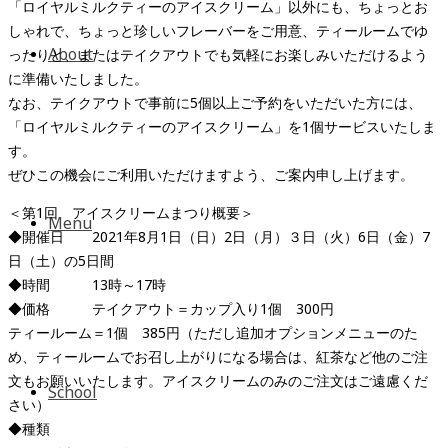
「ロイヤルミルクティーのアイスクリーム」以外にも、ちょっとお
しゃれで、ちょっと珍しいフレーバーをご用意、ティールームでゆ
About
ったりと、またはテイクアウトでも気軽にお楽しみいただけるよう
に準備いたしました。
なお、テイクアウトで事前に5個以上ご予約をいただいた方には、
「ロイヤルミルクティーのアイスクリーム」を1個サービスいたしま
す。
ぜひこの機会にご利用いただけますよう、ご案内申し上げます。
＜第1回 アイスクリームまつり概要＞
Menu
◆開催日 2021年8月1日（日）2日（月）３日（火）6日（金）7
日（土）の5日間
◆時間 13時～17時
◆価格 テイクアウト＝カップ入り1個 300円
ティールーム＝1個 385円（ただし追加オプションメニューのた
め、ティールームでお召し上がりになる場合は、紅茶など他のご注
文もお願いいたします。アイスクリームのみのご注文はご遠慮くだ
School
さい）
◆種類