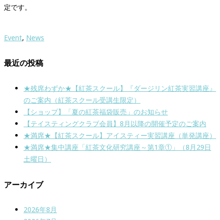
定です。
Event
,
News
最近の投稿
★残席わずか★【紅茶スクール】『ダージリン紅茶実習講座』
のご案内（紅茶スクール受講生限定）
【ショップ】「夏の紅茶福袋販売」のお知らせ
【テイスティングクラブ会員】8月以降の開催予定のご案内
★満席★【紅茶スクール】アイスティー実習講座（単発講座）
★満席★集中講座「紅茶文化研究講座～第1章①」（8月29日
土曜日）
アーカイブ
2026年8月