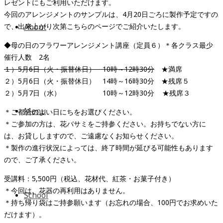
レゼントにもご利用いただけます。
今回のアレンジメントのサンプルは、4月20日ごろに製作予定ですの
で、出来上がり次第こちらのページでご紹介いたします。
About
◆母の日のフラワーアレンジメント講座（定員６）＊各クラス最少
催行人数 2名
１）5月6日（火・振替休日） 10時～12時30分
★満席
２）5月6日（火・振替休日） 14時～16時30分 ★残席５
２）5月7日（水） 10時～12時30分 ★残席３
Menu
＊ご都合のよい日にちをお選びください。
＊ご参加の方は、花バサミをご持参ください。お持ちでない方に
は、お貸ししますので、ご遠慮なくお知らせください。
＊製作の進行状況によっては、終了時間が延びる可能性もあります
ので、ご了承ください。
受講料：5,500円（税込、花材代、紅茶・お菓子付き）
＊今回は、花器の再利用はありません。
School
＊持ち帰り袋はご持参願います（お忘れの場合、100円でお求めいた
だけます）。