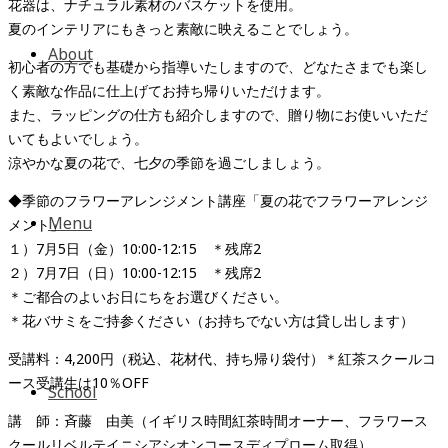
花器は、ナチュラル素材のバスケットを使用。
夏のインテリアにもきっと素敵に映えることでしょう。
About
初心者の方でも基礎から指導いたしますので、どなたさまでも楽し
く素敵な作品に仕上げてお持ち帰りいただけます。
また、ラッピングの仕方も紹介しますので、贈り物にお使いいただ
いてもよいでしょう。
涼やかな夏の花で、七夕の季節を過ごしましょう。
◆季節のフラワーアレンジメント講座「夏の花でフラワーアレンジ
Menu
メント」
１）7月5日（金）10:00-12:15 ＊残席2
２）7月7日（日）10:00-12:15 ＊残席2
＊ご都合のよいお日にちをお選びください。
＊花バサミをご持参ください（お持ちでない方は貸し出します）
受講料：4,200円（税込、花材代、持ち帰り袋付）＊紅茶スクールコ
ース受講生は10％OFF
School
講 師：斉藤 由美（イギリス時間紅茶時間オーナー、フラワース
クールリベルテイニシアシオンコースディプローム取得）