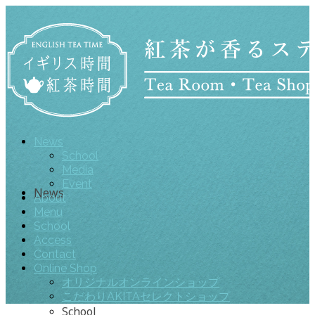
News
School
Media
Event
News
About
Menu
School
Access
Contact
Online Shop
オリジナルオンラインショップ
こだわりAKITAセレクトショップ
School