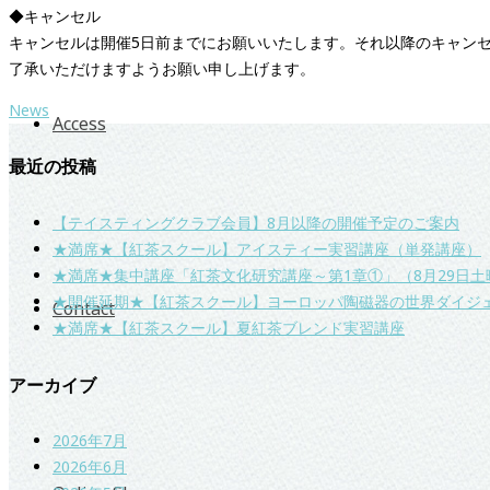
◆キャンセル
キャンセルは開催5日前までにお願いいたします。それ以降のキャン
了承いただけますようお願い申し上げます。
News
Access
最近の投稿
【テイスティングクラブ会員】8月以降の開催予定のご案内
★満席★【紅茶スクール】アイスティー実習講座（単発講座）
★満席★集中講座「紅茶文化研究講座～第1章①」（8月29日土
★開催延期★【紅茶スクール】ヨーロッパ陶磁器の世界ダイジ
Contact
★満席★【紅茶スクール】夏紅茶ブレンド実習講座
アーカイブ
2026年7月
2026年6月