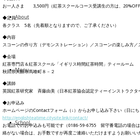
お一人さま 3,500円（紅茶スクールコース受講生の方は、20%OF
About
◆定員
各クラス 5名（先着順となりますので、ご了承ください）
◆内容
スコーンの作り方（デモンストレーション）／スコーンの楽しみ方／
◆会場
紅茶専門店＆紅茶スクール「イギリス時間紅茶時間」ティールーム
Menu
秋田県大館市馬喰町８－２
◆講師
英国紅茶研究家 斉藤由美（日本紅茶協会認定ティーインストラクタ
◆お申込み
ホームページのContactフォーム（↓）からお申し込み下さい（日
http://englishteatime.citysite.link/contact/
School
お電話でのお申込みも可能です（0186-59-6755 留守番電話
絡がない場合は、お手数ですが再度ご連絡いただけますようお願いい