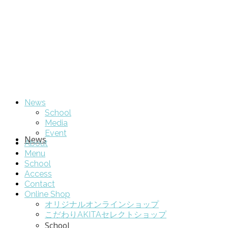
News
School
Media
Event
News
About
Menu
School
Access
Contact
Online Shop
オリジナルオンラインショップ
こだわりAKITAセレクトショップ
School