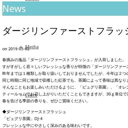
News
ダージリンファーストフラッ
Media
on
2019-05-02
春摘みの逸品「ダージリンファーストフラッシュ」が入荷しました。
すがすがしく若々しいフレッシュな香りが特徴の「ダージリンファー
昨年までは１種類しか取り扱いしておりませんでしたが、今年は２つ
同じ時期に同じ地域で収穫した紅茶でも、茶園によって香味は異なり
そんなこともお楽しみいただけるように、「ピュグリ茶園」、「オレ
ティールームでお召し上がりいただくこともできますが、30ｇ単位で
Event
春を告げる季節の香りを、ぜひご賞味ください。
◆ダージリンファーストフラッシュ
「ピュグリ茶園」DJ-4
フレッシュな中にやさしく深みのある味わいです。