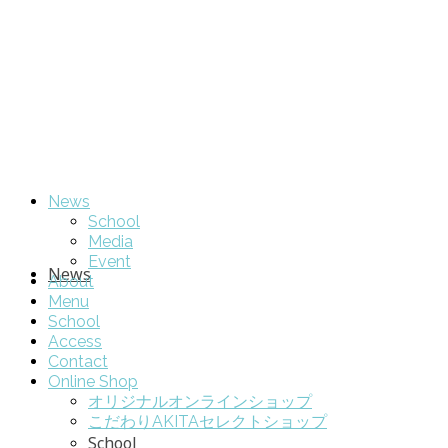
News
School
Media
Event
News
About
Menu
School
Access
Contact
Online Shop
オリジナルオンラインショップ
こだわりAKITAセレクトショップ
School