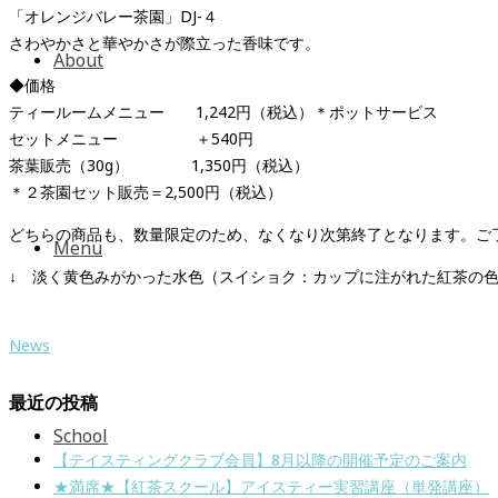
「オレンジバレー茶園」DJ-４
さわやかさと華やかさが際立った香味です。
About
◆価格
ティールームメニュー 1,242円（税込）＊ポットサービス
セットメニュー ＋540円
茶葉販売（30g） 1,350円（税込）
＊２茶園セット販売＝2,500円（税込）
どちらの商品も、数量限定のため、なくなり次第終了となります。ご
Menu
↓ 淡く黄色みがかった水色（スイショク：カップに注がれた紅茶の
News
最近の投稿
School
【テイスティングクラブ会員】8月以降の開催予定のご案内
★満席★【紅茶スクール】アイスティー実習講座（単発講座）