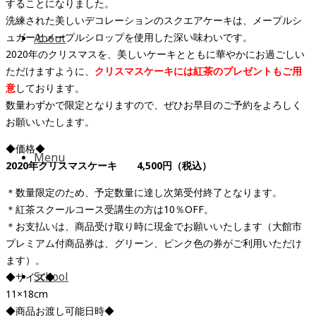
することになりました。
洗練された美しいデコレーションのスクエアケーキは、メープルシ
ュガーとメープルシロップを使用した深い味わいです。
About
2020年のクリスマスを、美しいケーキとともに華やかにお過ごしい
ただけますように、
クリスマスケーキには紅茶のプレゼントもご用
意
しております。
数量わずかで限定となりますので、ぜひお早目のご予約をよろしく
お願いいたします。
◆価格◆
Menu
2020年クリスマスケーキ 4,500円（税込）
＊数量限定のため、予定数量に達し次第受付終了となります。
＊紅茶スクールコース受講生の方は10％OFF。
＊お支払いは、商品受け取り時に現金でお願いいたします（大館市
プレミアム付商品券は、グリーン、ピンク色の券がご利用いただけ
ます）。
School
◆サイズ◆
11×18cm
◆商品お渡し可能日時◆