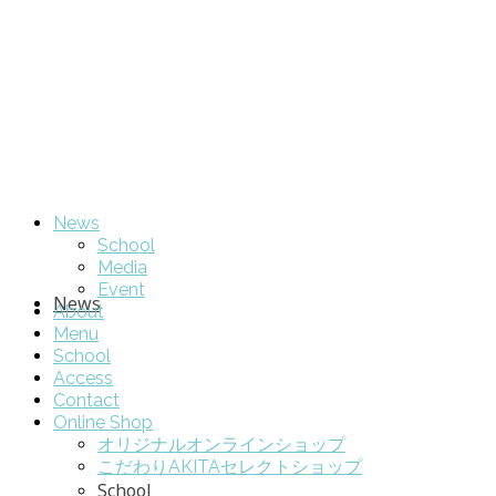
News
School
Media
Event
News
About
Menu
School
Access
Contact
Online Shop
オリジナルオンラインショップ
こだわりAKITAセレクトショップ
School