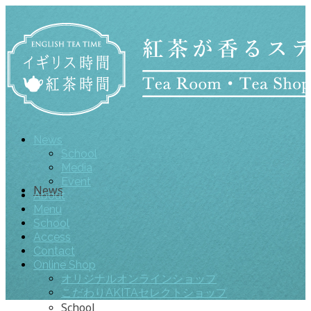
News
School
Media
Event
News
About
Menu
School
Access
Contact
Online Shop
オリジナルオンラインショップ
こだわりAKITAセレクトショップ
School