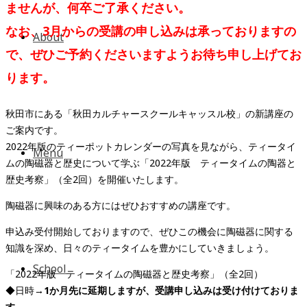
ませんが、何卒ご了承ください。
なお、3月からの受講の申し込みは承っておりますの
About
で、ぜひご予約くださいますようお待ち申し上げてお
ります。
秋田市にある「秋田カルチャースクールキャッスル校」の新講座の
ご案内です。
2022年版のティーポットカレンダーの写真を見ながら、ティータイ
Menu
ムの陶磁器と歴史について学ぶ「2022年版 ティータイムの陶器と
歴史考察」（全2回）を開催いたします。
陶磁器に興味のある方にはぜひおすすめの講座です。
申込み受付開始しておりますので、ぜひこの機会に陶磁器に関する
知識を深め、日々のティータイムを豊かにしていきましょう。
School
「2022年版 ティータイムの陶磁器と歴史考察」（全2回）
◆日時→
1か月先に延期しますが、受講申し込みは受け付けておりま
す。