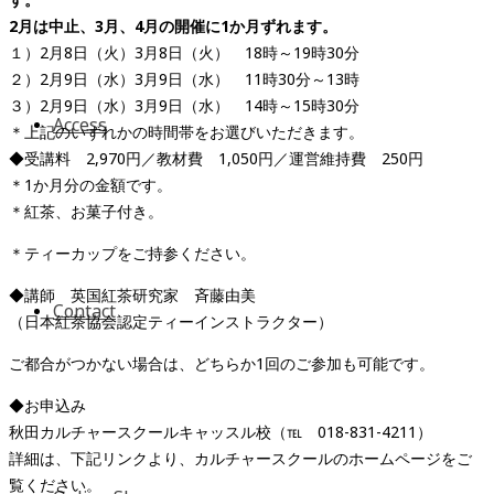
2月は中止、3月、4月の開催に1か月ずれます。
１）2月8日（火）3月8日（火） 18時～19時30分
２）2月9日（水）3月9日（水） 11時30分～13時
３）2月9日（水）3月9日（水） 14時～15時30分
Access
＊上記のいずれかの時間帯をお選びいただきます。
◆受講料 2,970円／教材費 1,050円／運営維持費 250円
＊1か月分の金額です。
＊紅茶、お菓子付き。
＊ティーカップをご持参ください。
◆講師 英国紅茶研究家 斉藤由美
Contact
（日本紅茶協会認定ティーインストラクター）
ご都合がつかない場合は、どちらか1回のご参加も可能です。
◆お申込み
秋田カルチャースクールキャッスル校（℡ 018-831-4211）
詳細は、下記リンクより、カルチャースクールのホームページをご
覧ください。