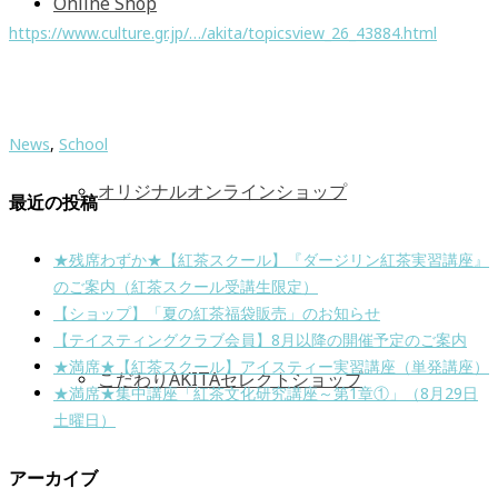
Online Shop
https://www.culture.gr.jp/…/akita/topicsview_26_43884.html
News
,
School
オリジナルオンラインショップ
最近の投稿
★残席わずか★【紅茶スクール】『ダージリン紅茶実習講座』
のご案内（紅茶スクール受講生限定）
【ショップ】「夏の紅茶福袋販売」のお知らせ
【テイスティングクラブ会員】8月以降の開催予定のご案内
★満席★【紅茶スクール】アイスティー実習講座（単発講座）
こだわりAKITAセレクトショップ
★満席★集中講座「紅茶文化研究講座～第1章①」（8月29日
土曜日）
アーカイブ