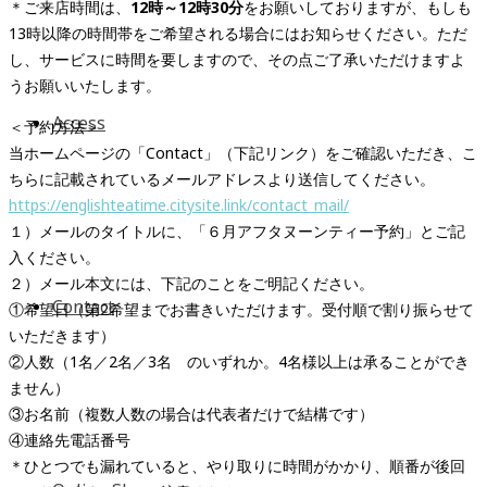
＊ご来店時間は、
12時～12時30分
をお願いしておりますが、もしも
13時以降の時間帯をご希望される場合にはお知らせください。ただ
し、サービスに時間を要しますので、その点ご了承いただけますよ
うお願いいたします。
Access
＜予約方法＞
当ホームページの「Contact」（下記リンク）をご確認いただき、こ
ちらに記載されているメールアドレスより送信してください。
https://englishteatime.citysite.link/contact_mail/
１）メールのタイトルに、「６月アフタヌーンティー予約」とご記
入ください。
２）メール本文には、下記のことをご明記ください。
Contact
①希望日（第2希望までお書きいただけます。受付順で割り振らせて
いただきます）
②人数（1名／2名／3名 のいずれか。4名様以上は承ることができ
ません）
③お名前（複数人数の場合は代表者だけで結構です）
④連絡先電話番号
＊ひとつでも漏れていると、やり取りに時間がかかり、順番が後回