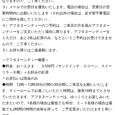
なりますので、ご了承ください。
３）メールでの受付を優先いたします。電話の場合は、営業日の営
業時間内にお願いいたします（それ以外の場合は、必ず留守番電話
にご用件を残してください）。
４）アフタヌーンティーのご予約は、ご来店の方全員がアフタヌー
ンティーをご注文いただく場合に限ります。アフタヌーンティーを
１人だけ、あと2名は紅茶のみ、などというご予約はお受けできませ
んので、ご了承ください。
５）お持ち帰りはご遠慮願います。
＜アフタヌーンティー概要＞
◆料金 お一人さま 3,500円（サンドイッチ、スコーン、スイー
ツ５～６種）＋お好みの紅茶
＊お支払いは現金のみ
◆時間 12時～12時30分の間の30分間にご来店をお願いいたしま
す。ティールームでお過ごしいただく時間は、最長16時までとさせ
ていただきます。アフタヌーンティーは、ゆっくりとお楽しみいた
だきたいので、1名様の場合は最低でも90分、２～３名様の場合は最
低でも2時間の時間の余裕を持って、ご予定置きいただけますと幸い