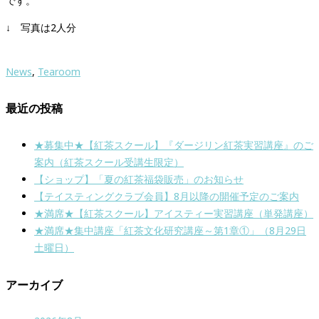
です。
↓ 写真は2人分
News
,
Tearoom
最近の投稿
★募集中★【紅茶スクール】『ダージリン紅茶実習講座』のご
案内（紅茶スクール受講生限定）
【ショップ】「夏の紅茶福袋販売」のお知らせ
【テイスティングクラブ会員】8月以降の開催予定のご案内
★満席★【紅茶スクール】アイスティー実習講座（単発講座）
★満席★集中講座「紅茶文化研究講座～第1章①」（8月29日
土曜日）
アーカイブ