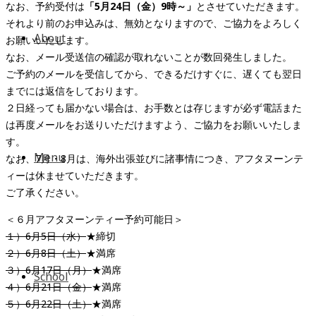
なお、予約受付は
「5月24日（金）9時～」
とさせていただきます。
それより前のお申込みは、無効となりますので、ご協力をよろしく
About
お願いいたします。
なお、メール受送信の確認が取れないことが数回発生しました。
ご予約のメールを受信してから、できるだけすぐに、遅くても翌日
までには返信をしております。
２日経っても届かない場合は、お手数とは存じますが必ず電話また
は再度メールをお送りいただけますよう、ご協力をお願いいたしま
す。
Menu
なお、7月・8月は、海外出張並びに諸事情につき、アフタヌーンテ
ィーは休ませていただきます。
ご了承ください。
＜６月アフタヌーンティー予約可能日＞
１）6月5日（水）
★締切
２）6月8日（土）
★満席
３）6月17日（月）
★満席
School
４）6月21日（金）
★満席
５）6月22日（土）
★満席