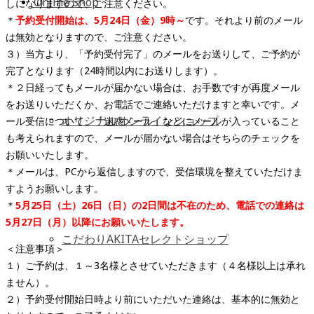
Online Shop
しになりますので、ご注意ください。
＊
予約受付開始は、5月24日（金）9時～
です。それより前のメール
は無効となりますので、ご注意ください。
３）当方より、「予約受付完了」のメールをお送りして、ご予約が
完了となります（24時間以内にお送りします）。
＊２日経ってもメールが届かない場合は、お手数ですが再度メール
をお送りいただくか、お電話でご連絡いただけますと幸いです。メ
オリジナルオンラインショップ
ール受信について、「迷惑メール」などにメールが入っていること
も考えられますので、メールが届かない場合はそちらのチェックを
お願いいたします。
＊メールは、PCから返信しますので、受信環境を整えていただけま
すようお願いします。
＊
5月25日（土）26日（日）の2日間は不在のため、電話での連絡は
5月27日（月）以降にお願いいたします
。
こだわりAKITAセレクトショップ
＜注意事項＞
１）ご予約は、１～3名様とさせていただきます（４名様以上は承れ
ません）。
２）予約受付開始日時より前にいただいた連絡は、基本的に無効と