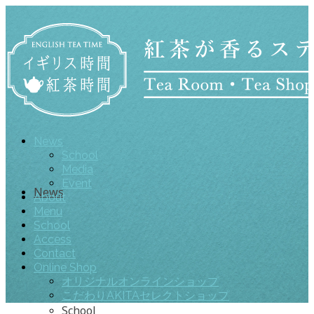
News
School
Media
Event
News
About
Menu
School
Access
Contact
Online Shop
オリジナルオンラインショップ
こだわりAKITAセレクトショップ
School