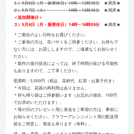
１）5月6日（月・振替休日）10時～12時30分
★満席★
２）5月7日（火） 10時～12時30分
★満席★
＜追加開催分＞
３）5月6日（月・振替休日）14時～16時30分
★満席★
＊ご都合のよい日時をお選びください。
＊ご参加の方は、花バサミをご持参ください。お持ちで
ない方には、お貸ししますので、ご遠慮なくお知らせく
ださい。
＊製作の進行状況によっては、終了時間が延びる可能性
もありますので、ご了承ください。
受講料：5,000円（税込、花材代、紅茶・お菓子付き）
＊今回は、花器の再利用はありません。
＊持ち帰り袋はご持参願います（お忘れの場合、100円
でお求めいただけます）。
＊母の日のプレゼント用に発送をご希望の方は、事前に
お知らせください。フラワーアレンジメント用の配送用
箱をご用意し、発送も承ります（有料）。
講 師：斉藤 由美（イギリス時間紅茶時間オーナー、