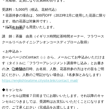
＊先着順、定員になり次第締め切ります。
受講料：5,000円（税込、花材代込）
＊花器持参の場合は、500円OFF（2023年2月に使用した花器に限り
ます。他の花器は対象外です）。
＊紅茶とお菓子も用意いたします。
Access
講 師：斉藤 由美（イギリス時間紅茶時間オーナー、フラワース
クールリベルテイニシアシオンコースディプローム取得）
＜お申込み＞
ホームページのContact（↓）から、メールにてお申込みいただけま
す（タイトルに「フラワーアレンジメント講座申し込み」とお書き
Contact
の上、ご希望の日時、お名前、人数、花器持参の方はその旨をご明
記ください。人数のご明記がない場合は、1名参加とみなします）
https://englishteatime.citysite.link/contact_mail/
◆キャンセル
キャンセルは開催７日前までにお願いいたします。それ以降のキャ
ンセルにつきましては、受講料はお支払いいただくことになります
ので、ご了承ください（完成品をお渡しします）。