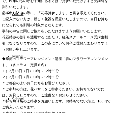
で、昨年のものがお手元にある方はご持参いただけますと受講料を
割引いたします。
必ず申し込みの際に、「花器持参します」と書き添えてください。
About
ご記入のない方は、新しく花器を用意いたしますので、当日お持ち
になられても割引の対象外となります。
事前の申告に関しご協力をいただけますようお願いいたします。
花器持参の割引を適用するにあたり、紅茶スクールコース受講生割
引はなくなりますので、この点について何卒ご理解たまわりますよ
うお願い申し上げます。
Menu
◆季節のフラワーアレンジメント講座「春のフラワーアレンジメン
ト」（各クラス 定員６名）
１）2月18日（日）10時～12時30分
２）2月19日（月）10時～12時30分
＊ご都合のよいお日にちをお選びください。
＊ご参加の方は、花バサミをご持参ください。お持ちでない方に
は、お貸ししますので、ご遠慮なくお知らせください。
School
＊持ち帰り袋のご持参をお願いします。お持ちでない方は、100円で
ご購入いただきます。