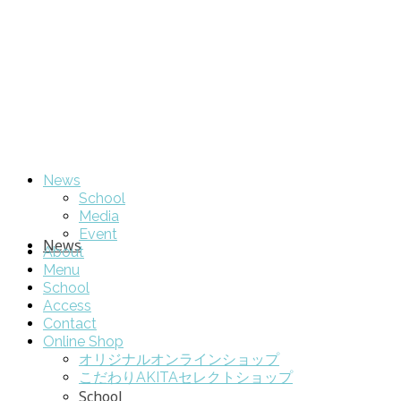
News
School
Media
Event
News
About
Menu
School
Access
Contact
Online Shop
オリジナルオンラインショップ
こだわりAKITAセレクトショップ
School