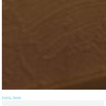
Event
,
News