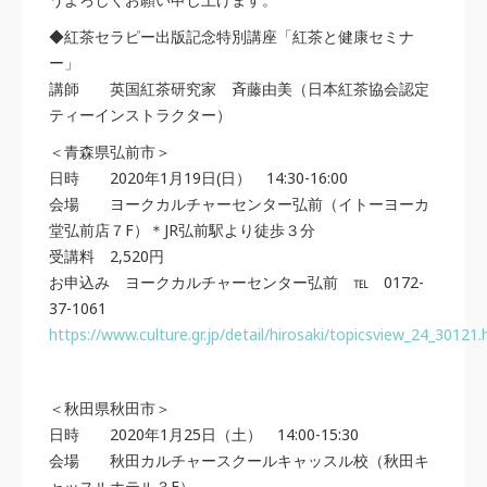
◆紅茶セラピー出版記念特別講座「紅茶と健康セミナ
ー」
講師 英国紅茶研究家 斉藤由美（日本紅茶協会認定
ティーインストラクター）
＜青森県弘前市＞
日時 2020年1月19日(日） 14:30-16:00
会場 ヨークカルチャーセンター弘前（イトーヨーカ
堂弘前店７F）＊JR弘前駅より徒歩３分
受講料 2,520円
お申込み ヨークカルチャーセンター弘前 ℡ 0172-
37-1061
https://www.culture.gr.jp/detail/hirosaki/topicsview_24_30121.
＜秋田県秋田市＞
日時 2020年1月25日（土） 14:00-15:30
会場 秋田カルチャースクールキャッスル校（秋田キ
ャッスルホテル３F）