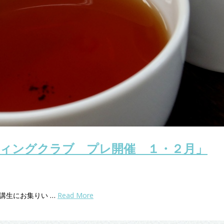
ィングクラブ プレ開催 １・２月」
講生にお集りい …
Read More