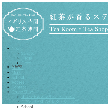
News
School
Media
Event
News
About
Menu
School
Access
Contact
Online Shop
オリジナルオンラインショップ
こだわりAKITAセレクトショップ
School