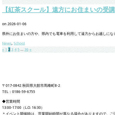
【紅茶スクール】遠方にお住まいの受
on
2026-01-06
県外にお住まいの方や、県内でも電車を利用して遠方からお越しになる
News
,
School
«
1
2
3
4
5
…
36
»
紅茶専門店＆紅茶スクール
「イギリス時間紅茶時間」
〒017-0842 秋田県大館市馬喰町8-2
TEL：0186-59-6755
◆営業時間
13:00-17:00（L.O. 16:30）
＊イベント開催時は、営業開始時間が異なる場合がありますので、ご