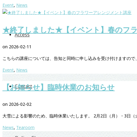
Event
,
News
★終了しました★【イベント】春のフ
Access
on
2026-02-11
こちらの講座については、告知と同時に申し込みを受け付けますので
Event
,
News
【お知らせ】臨時休業のお知らせ
Contact
on
2026-02-02
大雪による影響のため、臨時休業いたします。 2月2日（月）・3日（
News
,
Tearoom