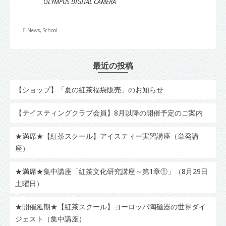
OLYMPUS DIGITAL CAMERA
News
,
School
最近の投稿
【ショップ】「夏の紅茶福袋販売」のお知らせ
【テイスティングクラブ会員】8月以降の開催予定のご案内
★満席★【紅茶スクール】アイスティー実習講座（単発講
座）
★満席★集中講座「紅茶文化研究講座～第1章①」（8月29日
土曜日）
★開催延期★【紅茶スクール】ヨーロッパ陶磁器の世界ダイ
ジェスト（集中講座）